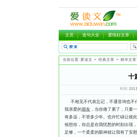
主页
造句大全
爱情好文章
当前位置:
爱读文
>
经典文章
>
精华文章
十
时间:
2011
不相见不代表忘记，不通音询也不代
我亲爱的
朋友
，当你倦了累了，只要
有多远，不管多少年。也许忙碌让彼
候想你，你总是在我忧愁的时刻出现
足够，一个柔柔的眼神就让我有了安