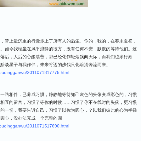
发，背上最沉重的行囊步上了所有人的后尘。你的，我的，在春末夏初，
望。如今我端坐在风平浪静的彼方，没有任何不安，默默的等待他们。这
甘落后，人后的心酸凄苦，都已经化作轻烟飘向天际，而我们也渐行渐
颗黯淡星子与我作伴，未来将迈的步伐只化暗涌奔流而来。
youqingganwu/2011071817775.html
己一路相伴，已养成习惯，静静地等待知己灰色的头像变成彩色的，习惯
时相互的留言，习惯了等你的时候……习惯了你不在线时的失落，更习惯
你的一切，我要告诉自己，习惯了以你为圆心，？以我们彼此的心为半径
了圆心，没办法完成一个完整的圆
youqingganwu/2011071517690.html