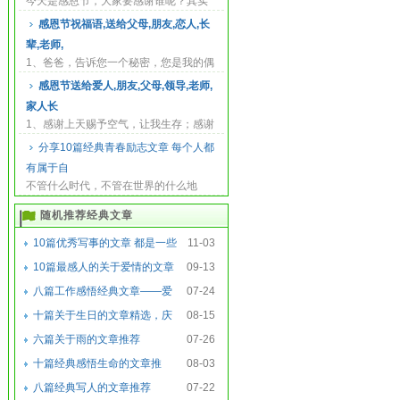
今天是感恩节，大家要感谢谁呢？其实
真正要感谢的人实在太多了，勤苦养育
感恩节祝福语,送给父母,朋友,恋人,长
我们的父母，...
辈,老师,
1、爸爸，告诉您一个秘密，您是我的偶
像，我打心眼里祟拜您！感谢您！ 2、老
感恩节送给爱人,朋友,父母,领导,老师,
爸您辛苦...
家人长
1、感谢上天赐予空气，让我生存；感谢
上天给予食物，让我健康；最重要的是
分享10篇经典青春励志文章 每个人都
感谢上天把...
有属于自
不管什么时代，不管在世界的什么地
方，社会的先驱总是青年，尤其是学
随机推荐经典文章
生，或者是年龄与...
10篇优秀写事的文章 都是一些
11-03
真实发生在我们
10篇最感人的关于爱情的文章
09-13
我愿意 用自己
八篇工作感悟经典文章——爱
07-24
读文推荐
十篇关于生日的文章精选，庆
08-15
祝生日快乐的文章
六篇关于雨的文章推荐
07-26
十篇经典感悟生命的文章推
08-03
荐，看过你会放下很
八篇经典写人的文章推荐
07-22