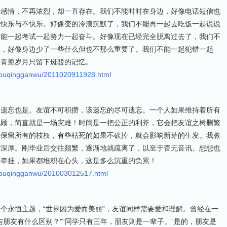
种感情，不再浓烈，却一直存在。我们不能时时在身边，好像电话短信也
的快乐与不快乐。好像变的冷漠沉默了，我们不能再一起去吃饭一起说说
不能一起考试一起努力一起奋斗。好像现在已经完全脱离过去了，我们不
惮，好像身边少了一些什么但也不那么重要了。我们不能一起犯错一起
像青葱岁月只留下斑驳的记忆。
youqingganwu/2011020911928.html
，遗忘也是。友谊不可积攒，该遗忘的尽可遗忘。一个人如果维持着所有
他顾，简直就是一场灾难！时间是一把公正的利斧，它会把友谊之树删繁
图保留所有的枝杈，有些枯死的如果不砍掉，就会影响新芽的生发。我教
谊深厚。刚毕业后交往频繁，逐渐地就疏离了，以至于杳无音讯。想想也
份牵挂，如果都堆积在心头，这是多么沉重的负累！
youqingganwu/201003012517.html
个永恒主题，“世界因为爱而美丽”，友谊同样需要爱和理解。曾经在一
与朋友有什么区别？”“同学只有三年，朋友则是一辈子。”是的，朋友是