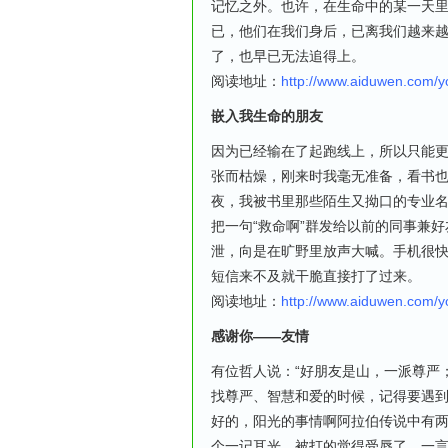
记忆之外。也许，在生命中的某一天
已，他们在我们身后，已离我们越来
了，也早已无法追得上。
阅读地址：
http://www.aiduwen.com/
嵌入我生命的朋友
因为已经输在了起跑线上，所以只能
张而枯燥，刚来时我毫无准备，看书
夜，我被书里那些陌生又拗口的专业
把一句“救命啊”群发给以前的同事兼
泄，向是在旷野里放声大喊。手机很
短信来不及就干脆直接打了过来。
阅读地址：
http://www.aiduwen.com/
感谢你——友情
有位哲人说：“好朋友是山，一派尊严
找尊严、智慧和爱的时候，记得要遇
好的，阳光的事情啊阿拉伯传说中有
个一记耳光。被打的觉得受辱了，一言