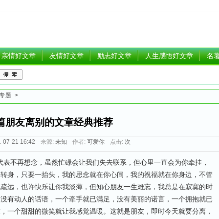
亲情好文章
友情好文章
励志好文章
人生感悟好文章
名
专题
>
篇朋友离别的文章经典推荐
-07-21 16:42
来源:
未知
作者:
可爱你
点击:
次
表不再想念，虽然忙碌会让我们失去联系，但心里一直会为你牵挂，
一转身，只要一抬头，我的思念就在你心间，我的祝福就在你身边，不管
此疏远，也许快乐让你我淡薄，但知心
朋友
一生难忘，我总是在寂寞的时
，没有动人的话语，一个牵手就已满足，没有美丽的诺言，一个拥抱就已
慰，一个甜甜的微笑就让我感觉温暖。这就是朋友，即时今天就要分离，