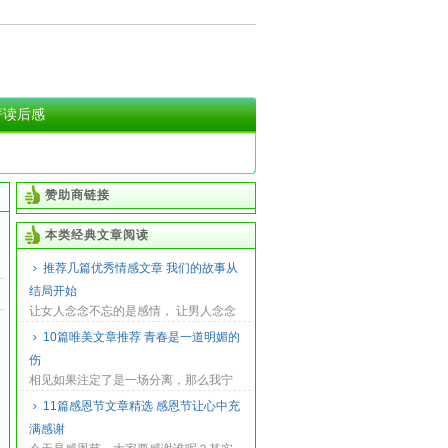
著读后感
赞助商链接
本类经典文章阅读
推荐几篇优秀情感文章 我们的故事从
结局开始
让女人念念不忘的是感情， 让男人念念
不忘的是感觉 。 感情随着时间沉淀， 感
10篇唯美文章推荐 青春是一道明媚的
觉随着时...
伤
相见如果注定了是一场分离，那么我宁
愿不见，那么就抱着一丝幻想一直等
11篇感恩节文章精选 感恩节让心中充
你，直到天荒地...
满感谢