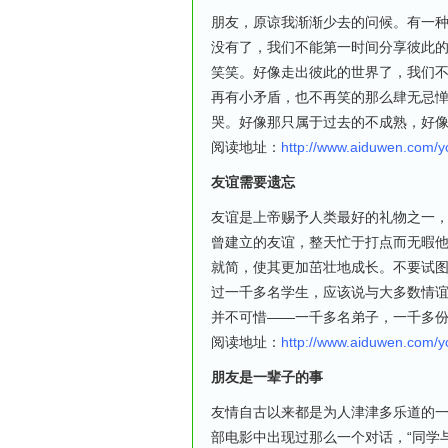
朋友，原谅我渐渐少去的问候。有一
没有了，我们不能第一时间分享彼此
笑笑。好像走出彼此的世界了，我们
再有小矛盾，也不再笑的那么肆无忌
哭。好像那只属于过去的不成熟，好
阅读地址：
http://www.aiduwen.com/
友谊需要遗忘
友谊是上帝赐予人类最好的礼物之一
曾建立的友谊，整天忙于打点而无暇
就简，使其更加茁壮地成长。不要试
过一千多名学生，应该说与大多数情
并不可惜——一千多名弟子，一千多
阅读地址：
http://www.aiduwen.com/
朋友是一辈子的事
友情自古以来都是为人津津多乐道的一
部电影中出现过那么一个对话，“同学