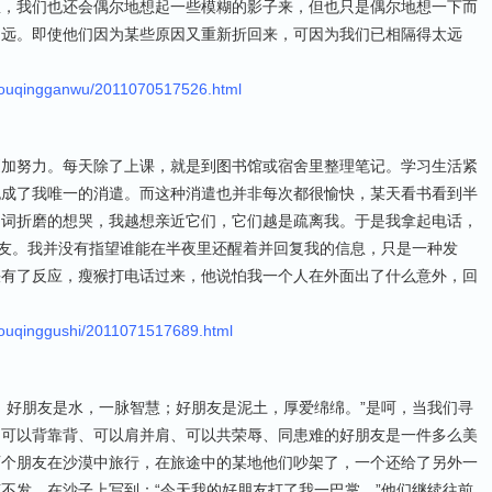
里，我们也还会偶尔地想起一些模糊的影子来，但也只是偶尔地想一下而
越远。即使他们因为某些原因又重新折回来，可因为我们已相隔得太远
youqingganwu/2011070517526.html
更加努力。每天除了上课，就是到图书馆或宿舍里整理笔记。学习生活紧
也成了我唯一的消遣。而这种消遣也并非每次都很愉快，某天看书看到半
名词折磨的想哭，我越想亲近它们，它们越是疏离我。于是我拿起电话，
好友。我并没有指望谁能在半夜里还醒着并回复我的信息，只是一种发
快有了反应，瘦猴打电话过来，他说怕我一个人在外面出了什么意外，回
youqinggushi/2011071517689.html
；好朋友是水，一脉智慧；好朋友是泥土，厚爱绵绵。”是呵，当我们寻
到可以背靠背、可以肩并肩、可以共荣辱、同患难的好朋友是一件多么美
两个朋友在沙漠中旅行，在旅途中的某地他们吵架了，一个还给了另外一
不发，在沙子上写到：“今天我的好朋友打了我一巴掌。”他们继续往前