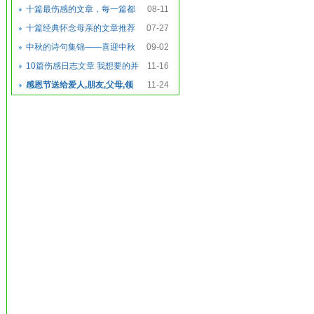
十篇最伤感的文章，每一篇都
08-11
震慑你得心灵
十篇经典怀念母亲的文章推荐
07-27
中秋的诗句集锦——喜迎中秋
09-02
庆团圆，欢乐笑语
10篇伤感日志文章 我想要的并
11-16
不多...
感恩节送给爱人,朋友,父母,领
11-24
导,老师,家人长