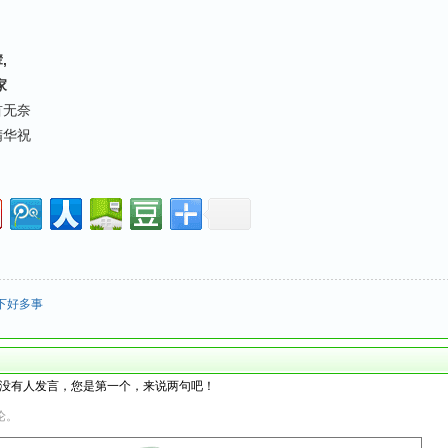
,
家
首无奈
精华祝
下好多事
没有人发言，您是第一个，来说两句吧！
论。