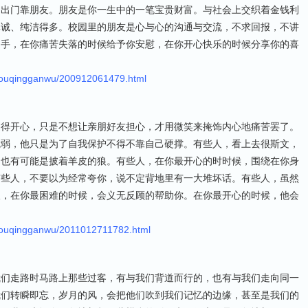
，出门靠朋友。朋友是你一生中的一笔宝贵财富。与社会上交织着金钱利
真诚、纯洁得多。校园里的朋友是心与心的沟通与交流，不求回报，不讲
之手，在你痛苦失落的时候给予你安慰，在你开心快乐的时候分享你的喜
youqingganwu/200912061479.html
过得开心，只是不想让亲朋好友担心，才用微笑来掩饰内心地痛苦罢了。
脆弱，他只是为了自我保护不得不靠自己硬撑。有些人，看上去很斯文，
，也有可能是披着羊皮的狼。有些人，在你最开心的时时候，围绕在你身
有些人，不要以为经常夸你，说不定背地里有一大堆坏话。有些人，虽然
人，在你最困难的时候，会义无反顾的帮助你。在你最开心的时候，他会
youqingganwu/2011012711782.html
我们走路时马路上那些过客，有与我们背道而行的，也有与我们走向同一
我们转瞬即忘，岁月的风，会把他们吹到我们记忆的边缘，甚至是我们的