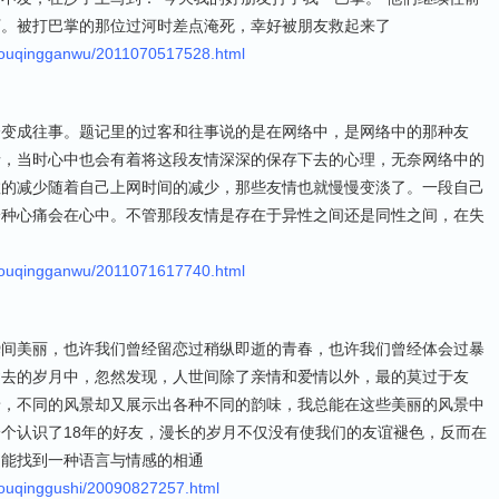
下。被打巴掌的那位过河时差点淹死，幸好被朋友救起来了
youqingganwu/2011070517528.html
会变成往事。题记里的过客和往事说的是在网络中，是网络中的那种友
情，当时心中也会有着将这段友情深深的保存下去的心理，无奈网络中的
数的减少随着自己上网时间的减少，那些友情也就慢慢变淡了。一段自己
一种心痛会在心中。不管那段友情是存在于异性之间还是同性之间，在失
youqingganwu/2011071617740.html
瞬间美丽，也许我们曾经留恋过稍纵即逝的青春，也许我们曾经体会过暴
逝去的岁月中，忽然发现，人世间除了亲情和爱情以外，最的莫过于友
景，不同的风景却又展示出各种不同的韵味，我总能在这些美丽的风景中
个认识了18年的好友，漫长的岁月不仅没有使我们的友谊褪色，反而在
是能找到一种语言与情感的相通
youqinggushi/20090827257.html