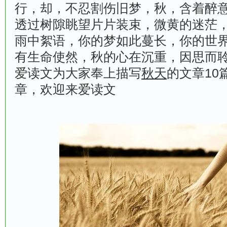
行，却，不忍割伤旧梦，秋，含着醉
透过树隙眺望片片装束，微黄的迷茫
雨中絮语，你的梦如此蔓长，你的世
有生命使然，秋的心在沉重，因思而聆
爱读文为大家奉上描写
秋天
的文章10
章
，欢迎来爱读文