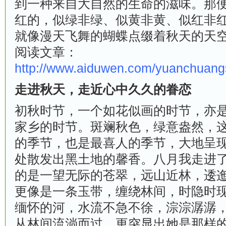
到一种来自大自然的生命的滋味。那
红的，似绿非绿、似黄非黄、似红非
就像漫天飞舞的蝴蝶点缀着秋天的天
阅读文章：
http://www.aiduwen.com/yuanchuan
走进秋天，走近心中久久的眷恋
初秋时节，一个如花似画的时节，亦
家乡的时节。斑斓秋色，绿意盎然，
的季节，也是最喜人的季节，大地呈
处散发出黑土地的馨香。八月我走进
的是一望无际的苍翠，远山近林，逶
更像是一条玉带，缠绕林间，时隐时
缅怀的河，水流不急不徐，淙淙潺潺
从林间流淌而过，更突显出她是那样