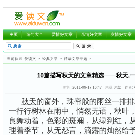
主页
造句大全
爱情好文章
亲情好文章
友情好文章
当前位置:
爱读文
>
经典文章
>
精华文章专题
>
10篇描写秋天的文章精选——秋天,
时间:
2011-09-17 16:47
来源:
未知
作者:
秋天
的窗外，珠帘般的雨丝一排排
一行行树林在雨中，悄然无语，秋叶
良舞动着，色彩的斑斓，从绿到红，
理着季节，从无怨言，滴露的灿然给