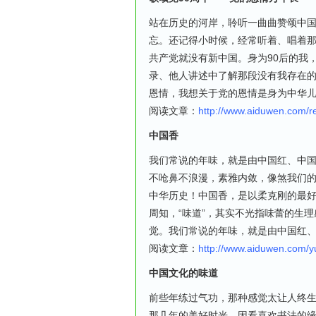
站在历史的河岸，聆听一曲曲赞颂中国
忘。还记得小时候，经常听着、唱着
共产党就没有新中国。身为90后的我
录、他人讲述中了解那段没有我存在的
恩情，我想关于党的恩情是身为中华
阅读文章：
http://www.aiduwen.com/
中国香
我们常说的年味，就是由中国红、中
不呛鼻不浪漫，素雅内敛，像煞我们
中华历史！中国香，是以柔克刚的最
周知，“味道”，其实不光指味蕾的生
觉。我们常说的年味，就是由中国红
阅读文章：
http://www.aiduwen.com
中国文化的味道
前些年练过气功，那种感觉太让人终
那几年的美好时光。因看喜欢书法的