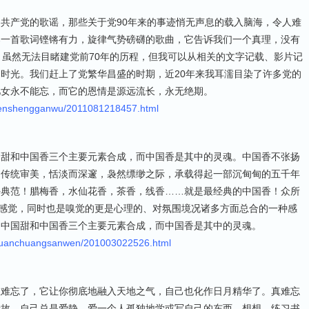
共产党的歌谣，那些关于党90年来的事迹悄无声息的载入脑海，令人难
那一首歌词铿锵有力，旋律气势磅礴的歌曲，它告诉我们一个真理，没有
，虽然无法目睹建党前70年的历程，但我可以从相关的文字记载、影片记
时光。我们赶上了党繁华昌盛的时期，近20年来我耳濡目染了许多党的
儿女永不能忘，而它的恩情是源远流长，永无绝期。
renshengganwu/2011081218457.html
国甜和中国香三个主要元素合成，而中国香是其中的灵魂。中国香不张扬
的传统审美，恬淡而深邃，袅然缥缈之际，承载得起一部沉甸甸的五千年
好典范！腊梅香，水仙花香，茶香，线香……就是最经典的中国香！众所
理感觉，同时也是嗅觉的更是心理的、对氛围境况诸多方面总合的一种感
、中国甜和中国香三个主要元素合成，而中国香是其中的灵魂。
/yuanchuangsanwen/201003022526.html
生难忘了，它让你彻底地融入天地之气，自己也化作日月精华了。真难忘
缘故，自己总是爱静，爱一个人孤独地学或写自己的东西。想想，练习书