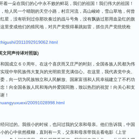
盛开着一朵在我们的心中永不败的鲜花，我们的祖国！我们伟大的祖国！
国，给人民一个晴朗的天空小路，村庄河流，高山峻岭，雪山草地，何曾
颗红星，没有听到过你那吹奏过的战斗号角，没有飘扬过那用血染红的旗
将这里变成他们的殖民地，对共产党恨得暴跳如雷，抓住共产党统统枪
izhigushi/2011092919062.html
英文同声传译对照版)
共和国成立６０周年。在这个喜庆而又庄严的时刻，全国各族人民都为伟
对实现中华民族伟大复兴的光明前景充满信心。在这里，我代表党中央、
军委，向一切为民族独立和人民解放、国家富强和人民幸福建立了不朽功
怀念！向全国各族人民和海内外爱国同胞，致以热烈的祝贺！向关心和支
感谢！
shuangyuxuexi/20091028998.html
曾经问过的。我很小的时候，也问过我的父亲和母亲。他们告诉我，中国
幼小的心中依然模糊，直到有一天，父亲和母亲带我去看电影《上甘