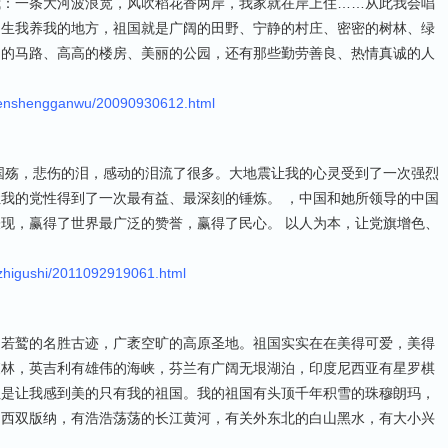
我：一条大河波浪宽，风吹稻花香两岸，我家就在岸上住……从此我会唱
是生我养我的地方，祖国就是广阔的田野、宁静的村庄、密密的树林、绿
阔的马路、高高的楼房、美丽的公园，还有那些勤劳善良、热情真诚的人
renshengganwu/20090930612.html
国殇，悲伤的泪，感动的泪流了很多。大地震让我的心灵受到了一次强烈
我的党性得到了一次最有益、最深刻的锤炼。 ，中国和她所领导的中国
现，赢得了世界最广泛的赞誉，赢得了民心。 以人为本，让党旗增色、
izhigushi/2011092919061.html
之若鹫的名胜古迹，广袤空旷的高原圣地。祖国实实在在美得可爱，美得
森林，英吉利有雄伟的海峡，芬兰有广阔无垠湖泊，印度尼西亚有星罗棋
但是让我感到美的只有我的祖国。我的祖国有头顶千年积雪的珠穆朗玛，
的西双版纳，有浩浩荡荡的长江黄河，有关外东北的白山黑水，有大小兴