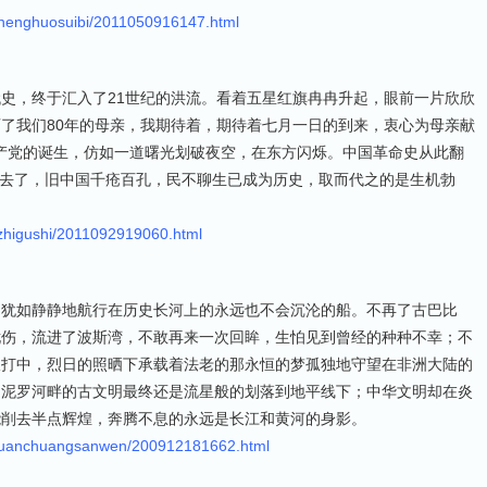
shenghuosuibi/2011050916147.html
史，终于汇入了21世纪的洪流。看着五星红旗冉冉升起，眼前一片欣欣
了我们80年的母亲，我期待着，期待着七月一日的到来，衷心为母亲献
国共产党的诞生，仿如一道曙光划破夜空，在东方闪烁。中国革命史从此翻
年过去了，旧中国千疮百孔，民不聊生已成为历史，取而代之的是生机勃
izhigushi/2011092919060.html
。犹如静静地航行在历史长河上的永远也不会沉沦的船。不再了古巴比
忧伤，流进了波斯湾，不敢再来一次回眸，生怕见到曾经的种种不幸；不
吹打中，烈日的照晒下承载着法老的那永恒的梦孤独地守望在非洲大陆的
，泥罗河畔的古文明最终还是流星般的划落到地平线下；中华文明却在炎
能削去半点辉煌，奔腾不息的永远是长江和黄河的身影。
/yuanchuangsanwen/200912181662.html