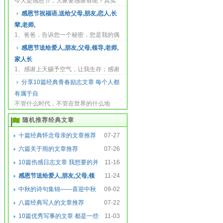
今天是感恩节，大家要感谢谁呢？其实
真正要感谢的人实在太多了，勤苦养育
感恩节祝福语,送给父母,朋友,恋人,长
我们的父母，...
辈,老师,
1、爸爸，告诉您一个秘密，您是我的偶
像，我打心眼里祟拜您！感谢您！ 2、老
感恩节送给爱人,朋友,父母,领导,老师,
爸您辛苦...
家人长
1、感谢上天赐予空气，让我生存；感谢
上天给予食物，让我健康；最重要的是
分享10篇经典青春励志文章 每个人都
感谢上天把...
有属于自
不管什么时代，不管在世界的什么地
方，社会的先驱总是青年，尤其是学
随机推荐经典文章
生，或者是年龄与...
十篇经典怀念母亲的文章推荐
07-27
六篇关于雨的文章推荐
07-26
10篇伤感日志文章 我想要的并
11-16
不多...
感恩节送给爱人,朋友,父母,领
11-24
导,老师,家人长
中秋的诗句集锦——喜迎中秋
09-02
庆团圆，欢乐笑语
八篇经典写人的文章推荐
07-22
10篇优秀写事的文章 都是一些
11-03