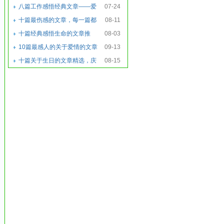
真实发生在我们
八篇工作感悟经典文章——爱
07-24
读文推荐
十篇最伤感的文章，每一篇都
08-11
震慑你得心灵
十篇经典感悟生命的文章推
08-03
荐，看过你会放下很
10篇最感人的关于爱情的文章
09-13
我愿意 用自己
十篇关于生日的文章精选，庆
08-15
祝生日快乐的文章