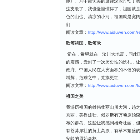
岭》。片中那优美的旋律深深打动了
这支歌了，我也慢慢懂得了，祖国就
色的山峦、清凉的小河，祖国就是宽
们
阅读文章：
http://www.aiduwen.com/
歌颂祖国，歌颂党
党在，希望就在！汶川大地震，同此
的震憾，受到了一次历史性的洗礼，让
政府、中国人民在大灾面积的不俗的表
增辉，危难之中，党旗更红
阅读文章：
http://www.aiduwen.com/l
祖国之美
我游历祖国的雄伟壮丽山川大河，趋
秀丽，美得雄壮。俄罗斯有万顷原始
布的群岛。这些让我感到雄奇壮丽，
有苍莽厚壮的黄土高原，有草木繁盛
安岭的原始森林...