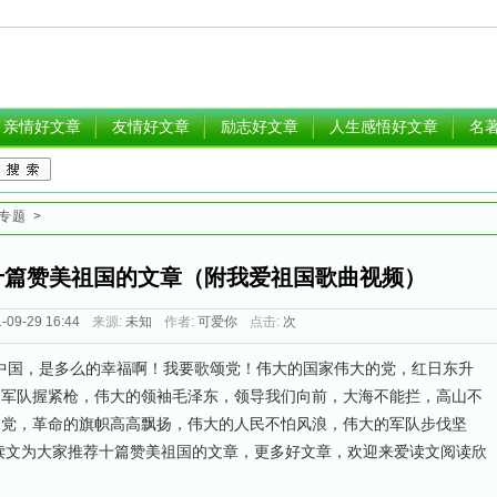
亲情好文章
友情好文章
励志好文章
人生感悟好文章
名
专题
>
十篇赞美祖国的文章（附我爱祖国歌曲视频）
-09-29 16:44
来源:
未知
作者:
可爱你
点击:
次
国，是多么的幸福啊！我要歌颂党！伟大的国家伟大的党，红日东升
的军队握紧枪，伟大的领袖毛泽东，领导我们向前，大海不能拦，高山不
的党，革命的旗帜高高飘扬，伟大的人民不怕风浪，伟大的军队步伐坚
读文为大家推荐十篇赞美祖国的文章，更多
好文章
，欢迎来爱读文阅读欣