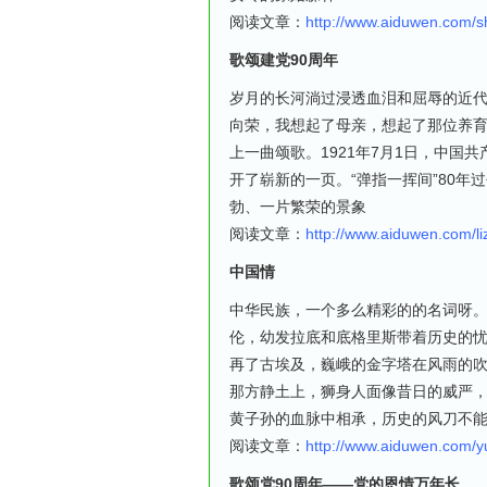
阅读文章：
http://www.aiduwen.com/
歌颂建党90周年
岁月的长河淌过浸透血泪和屈辱的近代
向荣，我想起了母亲，想起了那位养育
上一曲颂歌。1921年7月1日，中
开了崭新的一页。“弹指一挥间”80
勃、一片繁荣的景象
阅读文章：
http://www.aiduwen.com/l
中国情
中华民族，一个多么精彩的的名词呀
伦，幼发拉底和底格里斯带着历史的
再了古埃及，巍峨的金字塔在风雨的
那方静土上，狮身人面像昔日的威严
黄子孙的血脉中相承，历史的风刀不
阅读文章：
http://www.aiduwen.com
歌颂党90周年——党的恩情万年长