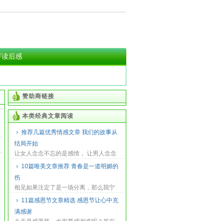
著读后感
赞助商链接
本类经典文章阅读
推荐几篇优秀情感文章 我们的故事从
结局开始
让女人念念不忘的是感情， 让男人念念
不忘的是感觉 。 感情随着时间沉淀， 感
10篇唯美文章推荐 青春是一道明媚的
觉随着时...
伤
相见如果注定了是一场分离，那么我宁
愿不见，那么就抱着一丝幻想一直等
11篇感恩节文章精选 感恩节让心中充
你，直到天荒地...
满感谢