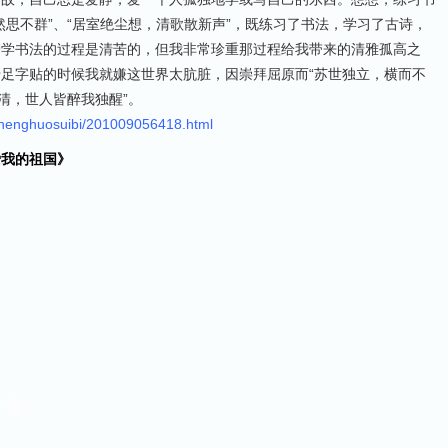
然思不群”、“居室绝尘想，清歌散新声”，既练习了书法，学习了古诗，
管学书法的过程是清苦的，但我非常珍重那过程给我带来的清雅孤高之
足字贴的时候我就嫌这世界太肮脏，因崇拜屈原而“苏世独立，横而不
清，世人皆醉我独醒”。
shenghuosuibi/201009056418.html
爱我的祖国》