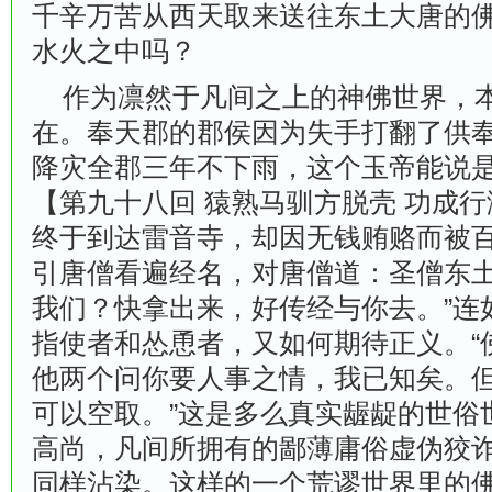
千辛万苦从西天取来送往东土大唐的
水火之中吗？
作为凛然于凡间之上的神佛世界，本
在。奉天郡的郡侯因为失手打翻了供
降灾全郡三年不下雨，这个玉帝能说
【第九十八回 猿熟马驯方脱壳 功成
终于到达雷音寺，却因无钱贿赂而被百
引唐僧看遍经名，对唐僧道：圣僧东
我们？快拿出来，好传经与你去。”连
指使者和怂恿者，又如何期待正义。“
他两个问你要人事之情，我已知矣。
可以空取。”这是多么真实龌龊的世俗
高尚，凡间所拥有的鄙薄庸俗虚伪狡
同样沾染。这样的一个荒谬世界里的