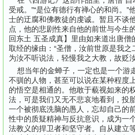
在《西游记》这部作品里，唐僧“自
受戒。”“是位有德行有禅心的和尚。”
士的迂腐和佛教徒的虔诚。暂且不谈
点，他的悲剧性来自他的前世与今生的
回东土 五圣成真】里由如来道出唐僧
取经的缘由：“圣僧，汝前世原是我之
为汝不听说法，轻慢我之大教，故贬汝
想当年的金蝉子，一定也是一个游走
不驯的人物，甚至可以说在某种程度
的悟空是相通的。他敢于藐视如来的
法，可是我们又无不悲哀地看到，投
一个被彻底洗脑的愚人，忘却自己的
性中的质疑精神与反抗意识，成为一
法教义的捍卫者和坚守者。自从建立