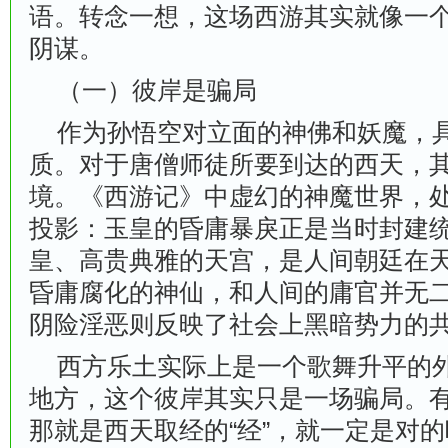
语。转念一想，这场西游其实就像一
阴谋。
（一）彼岸是骗局
作为孙悟空对立面的神佛和妖魔，具
质。对于唐僧师徒所要到达的西天，
境。《西游记》中虚幻的神魔世界，
投影：玉皇的昏庸暴戾正是当时封建
皇、高贵典雅的天宫，是人间朝廷在
昏庸腐化的神仙，和人间的庸官并无
阴险淫恶则反映了社会上黑暗势力的
西方乐土实际上是一个歌舞升平的外
地方，这个彼岸其实只是一场骗局。
那就是西天取经的“经”，就一定是对