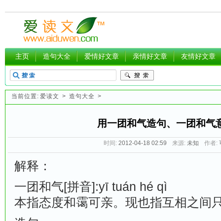
主页
造句大全
爱情好文章
亲情好文章
友情好文章
当前位置:
爱读文
>
造句大全
>
用一团和气造句、一团和气
时间:
2012-04-18 02:59
来源:
未知
作者:
解释：
一团和气[拼音]:yī tuán hé qì
本指态度和霭可亲。现也指互相之间