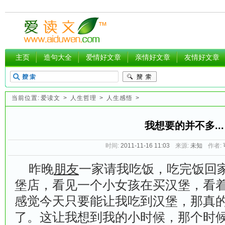
主页
造句大全
爱情好文章
亲情好文章
友情好文章
当前位置:
爱读文
>
人生哲理
>
人生感悟
>
我想要的并不多...
时间:
2011-11-16 11:03
来源:
未知
作者:
昨晚
朋友
一家请我吃饭，吃完饭回
堡店，看见一个小女孩在买汉堡，看
感觉今天只要能让我吃到汉堡，那真
了。这让我想到我的小时候，那个时