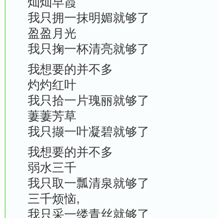
灿灿早霞
我只拥一抹明媚就够了
盈盈月光
我只掬一杯清亮就够了
我想要的并不多
灼灼红叶
我只拾一片瑰丽就够了
萋萋芳草
我只撷一叶凝碧就够了
我想要的并不多
弱水三千
我只取一瓢清泉就够了
三千烦恼,
我只采一缕青丝就够了