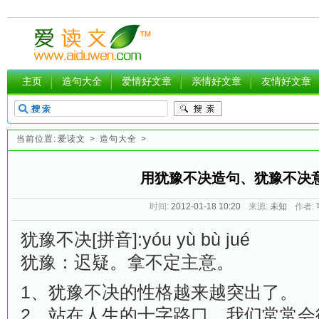
主页
造句大全
爱情好文章
亲情好文章
友情好文章
当前位置:
爱读文
>
造句大全
>
用犹豫不决造句、犹豫不决
时间:
2012-01-18 10:20
来源:
未知
作者:
犹豫不决[拼音]:yóu yù bù jué
犹豫：迟疑。拿不定主意。
1、犹豫不决的性格越来越突出了。
2、站在人生的十字路口，我们常常会