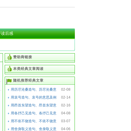
著读后感
赞助商链接
本类经典文章阅读
随机推荐经典文章
用历尽沧桑造句、历尽沧桑意
02-08
思及例句
用哀号造句、哀号的意思及例
02-14
句
用昂首东望造句、昂首东望意
02-16
思及例句
用各抒己见造句、各抒己见意
04-08
思及例句
用不依不饶造句、不依不饶意
03-07
思及例句
用舍身取义造句、舍身取义意
04-06