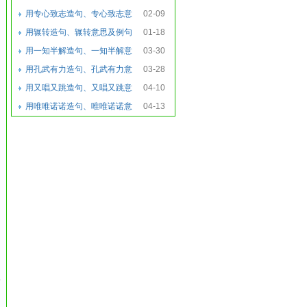
思及例句
用专心致志造句、专心致志意
02-09
思及例句
用辗转造句、辗转意思及例句
01-18
用一知半解造句、一知半解意
03-30
思及例句
用孔武有力造句、孔武有力意
03-28
思及例句
用又唱又跳造句、又唱又跳意
04-10
思及例句
用唯唯诺诺造句、唯唯诺诺意
04-13
思及例句