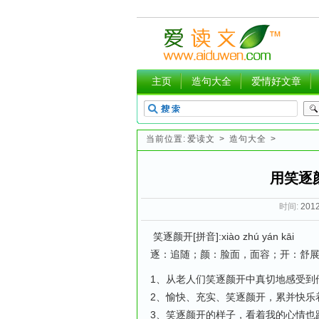
主页
造句大全
爱情好文章
当前位置:
爱读文
>
造句大全
>
用笑逐
时间:
2012
笑逐颜开[拼音]:xiào zhú yán kāi
逐：追随；颜：脸面，面容；开：舒展开
1、从老人们笑逐颜开中真切地感受到
2、愉快、充实、笑逐颜开，累并快乐
3、笑逐颜开的样子，看着我的心情也