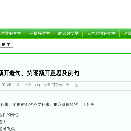
亲情好文章
友情好文章
励志好文章
人生感悟好文章
名
颜开造句、笑逐颜开意思及例句
-01-29 11:21
来源:
未知
作者:
可爱你
点击:
次
来。笑得使面容舒展开来。形容满脸笑容，十分高......
他们的开心
着！
跟着飞扬