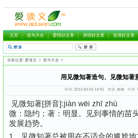
主页
造句大全
爱情好文章
亲情好文章
友情好文章
当前位置:
爱读文
>
造句大全
>
用见微知著造句、见微知著
时间:
2012-02-02 14:51
来源:
未知
作者:
见微知著[拼音]:jiàn wēi zhī zhù
微：隐约；著：明显。见到事情的苗
发展趋势。
1、见微知著总被用在不适合的尴尬地