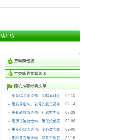
著读后感
赞助商链接
本类经典文章阅读
随机推荐经典文章
用又唱又跳造句、又唱又跳意
04-10
思及例句
用哀号造句、哀号的意思及例
02-14
句
用孔武有力造句、孔武有力意
03-28
思及例句
用历尽沧桑造句、历尽沧桑意
02-08
思及例句
用专心致志造句、专心致志意
02-09
思及例句
用昂首东望造句、昂首东望意
02-16