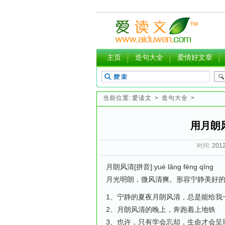
主页
造句大全
爱情好文章
当前位置:
爱读文
>
造句大全
>
用月朗
时间:
2012
月朗风清[拼音]:yuè lǎng fēng qīng
月光明朗，微风清爽。形容宁静美好
1、宁静的夏夜月朗风清，总是能给我
2、月朗风清的晚上，奔跑着上地铁
3、也许，只有学会忘却，生命才会呈