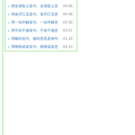
思及例句
用舍身取义造句、舍身取义意
04-06
思及例句
用各抒己见造句、各抒己见意
04-08
思及例句
用一知半解造句、一知半解意
03-30
思及例句
用不依不饶造句、不依不饶意
03-07
思及例句
用辗转造句、辗转意思及例句
01-18
用唯唯诺诺造句、唯唯诺诺意
04-13
思及例句