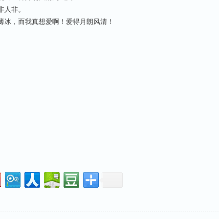
非人非。
薄冰，而我真想爱啊！爱得月朗风清！
句
句
句
句
句
句
句
句