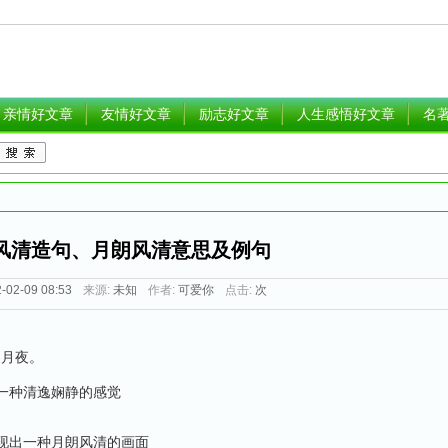
亲情好文章
友情好文章
励志好文章
人生感悟好文章
名
风清造句、月朗风清意思及例句
-02-09 08:53
来源:
未知
作者:
可爱你
点击:
次
的月夜。
一种清逸娴静的感觉
现出一种月朗风清的画面