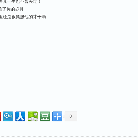
终其一生也不曾去过！
温柔了你的岁月
但还是很佩服他的才干滴
句
句
句
句
句
句
句
句
0