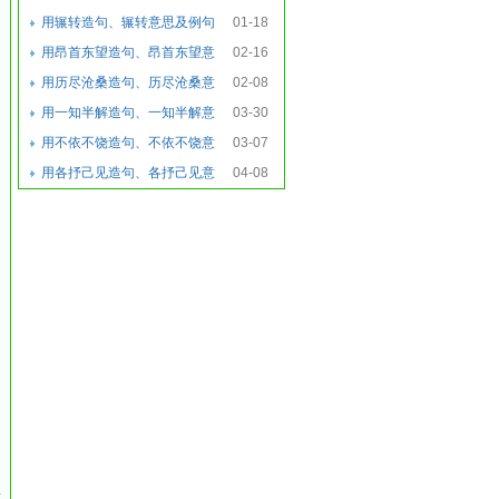
思及例句
用辗转造句、辗转意思及例句
01-18
用昂首东望造句、昂首东望意
02-16
思及例句
用历尽沧桑造句、历尽沧桑意
02-08
思及例句
用一知半解造句、一知半解意
03-30
思及例句
用不依不饶造句、不依不饶意
03-07
思及例句
用各抒己见造句、各抒己见意
04-08
思及例句