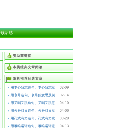
著读后感
赞助商链接
本类经典文章阅读
随机推荐经典文章
用专心致志造句、专心致志意
02-09
思及例句
用哀号造句、哀号的意思及例
02-14
句
用又唱又跳造句、又唱又跳意
04-10
思及例句
用舍身取义造句、舍身取义意
04-06
思及例句
用孔武有力造句、孔武有力意
03-28
思及例句
用唯唯诺诺造句、唯唯诺诺意
04-13