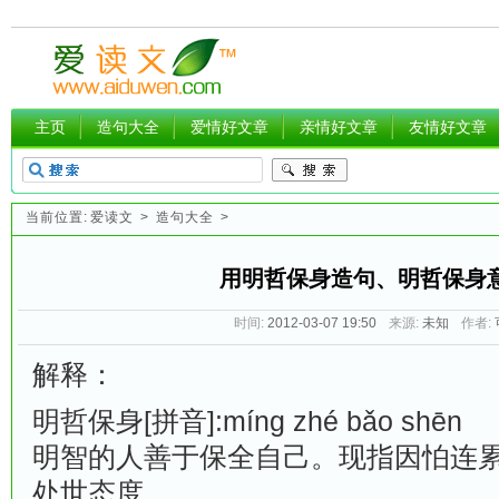
主页
造句大全
爱情好文章
亲情好文章
友情好文章
当前位置:
爱读文
>
造句大全
>
用明哲保身造句、明哲保身
时间:
2012-03-07 19:50
来源:
未知
作者:
解释：
明哲保身[拼音]:míng zhé bǎo shēn
明智的人善于保全自己。现指因怕连
处世态度